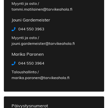
Myynti ja osto /
tommi.matilainen@tarvikeahola.fi
Jouni Gardemeister
044 550 3963
Myynti ja osto /
jouni.gardemeister@tarvikeahola.fi
Marika Paronen
044 550 3964
Taloushallinto /
marika.paronen@tarvikeahola.fi
Päivystysnumerot